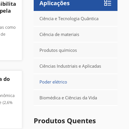
Aplicações
ibilita
 pela
Ciência e Tecnologia Quântica
das como
 de
Ciência de materiais
rança.
ca dos
Produtos químicos
 entre
vidade
Ciências Industriais e Aplicadas
a pelo
a do
Poder elétrico
gzheng
ação de
conômica
ong Yang
Biomédica e Ciências da Vida
e (2,6%
e de
Uma
de. O
o
Produtos Quentes
encial
faces