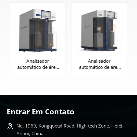
Analisador
Analisador
automático de área
automático de área
de superfície e
de superfície e
porosimetria BET |
porosimetria BET |
EASY-V 3440
EASY-V 1220
Entrar Em Contato
No. 1969, Kongquetai Road, High-tech Zone, Hefei,
SABER MAIS
SABER MAIS
Anhui, China