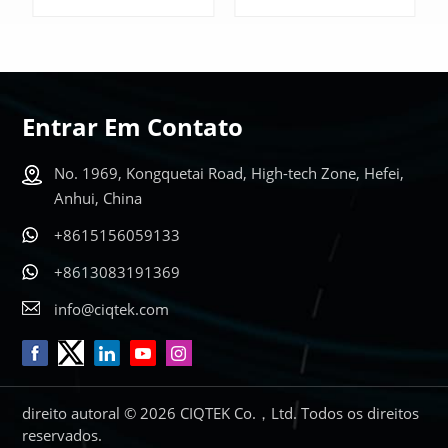
Magnética Nuclear |
espectrômetro EPR
CAN400
Entrar Em Contato
No. 1969, Kongquetai Road, High-tech Zone, Hefei,
SABER MAIS
SABER MAIS
Anhui, China
+8615156059133
+8613083191369
info@ciqtek.com
direito autoral © 2026 CIQTEK Co.，Ltd. Todos os direitos
reservados.