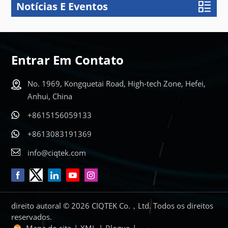
Notícias E Eventos
Entrar Em Contato
No. 1969, Kongquetai Road, High-tech Zone, Hefei,
Anhui, China
+8615156059133
+8613083191369
info@ciqtek.com
direito autoral © 2026 CIQTEK Co.，Ltd. Todos os direitos
reservados.
Mapa do site
|
XML
|
Blogue
|