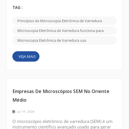
elétrons de alta energia para sondar a superfície de
uma amostra e produzir uma imagem detalhada de
TAG :
alta resolução. Fonte de elétrons: SEM funciona
usando uma fonte de elétrons, normalmente um
Princípios da Microscopia Eletrônica de Varredura
filamento de tungstênio aquecido ou uma pistola de
emissão de campo, para produzir um feixe de
Microscopia Eletrônica de Varredura funciona para
elétrons. Gera...
Microscopia Eletrônica de Varredura usa
VEJA MAIS
Empresas De Microscópios SEM No Oriente
Médio
Jul 19 , 2024
O microscópio eletrônico de varredura (SEM) é um
instrumento científico avançado usado para gerar