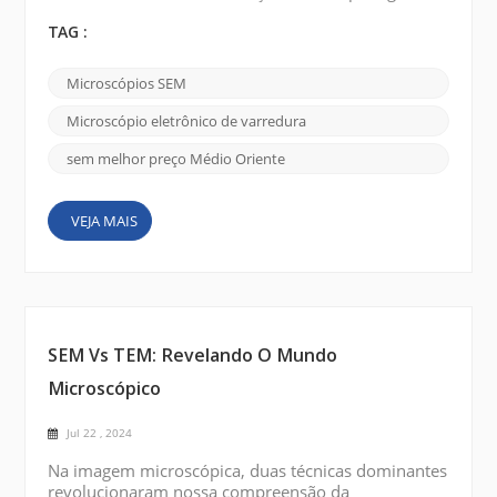
imagens e analisar amostras de alta resolução.
Vários países do Médio Oriente têm institutos e
TAG :
universidades de investigação científica bem
estabelecidos, com a Arábia Saudita, os Emirados
Microscópios SEM
Árabes Unidos (EAU), a Turquia, o Egipto e o Iraque
a investirem fortemente na investigação e
Microscópio eletrônico de varredura
desenvolvimento cie...
sem melhor preço Médio Oriente
VEJA MAIS
SEM Vs TEM: Revelando O Mundo
Microscópico
Jul 22 , 2024
Na imagem microscópica, duas técnicas dominantes
revolucionaram nossa compreensão da