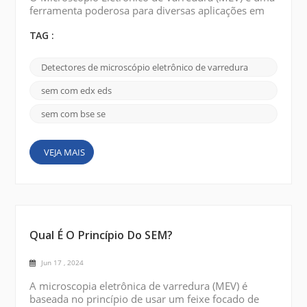
ferramenta poderosa para diversas aplicações em
ciências de materiais, ciências biológicas e outros
campos. Diferentes tipos de detectores foram
TAG :
desenvolvidos para obter mais informações e
melhorar o desempenho do SEM. A seguir estão
Detectores de microscópio eletrônico de varredura
alguns tipos comuns de detectores SEM : Detector
de elétrons retroespalhados (BSE): Os detectores de
sem com edx eds
BSE são usado...
sem com bse se
VEJA MAIS
Qual É O Princípio Do SEM?
Jun 17 , 2024
A microscopia eletrônica de varredura (MEV) é
baseada no princípio de usar um feixe focado de