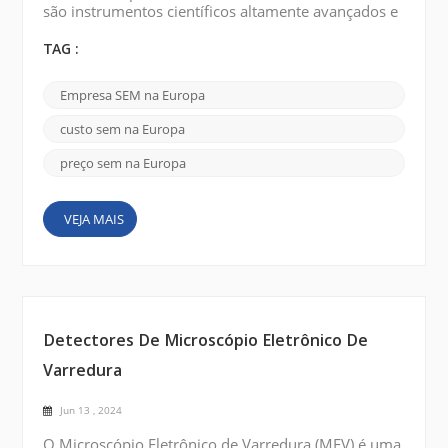
são instrumentos científicos altamente avançados e
sofisticados que fornecem imagens de alta
resolução e análise de amostras em nível
TAG :
nanoescala. Existem várias marcas renomadas de
microscópios eletrônicos de varredura disponíveis
Empresa SEM na Europa
na Europa que oferecem SEMs de última geração.
Aqui estão algumas marcas notáveis: FEI Company
custo sem na Europa
(Thermo Fisher Scientifi...
preço sem na Europa
VEJA MAIS
Detectores De Microscópio Eletrônico De
Varredura
Jun 13 , 2024
O Microscópio Eletrônico de Varredura (MEV) é uma