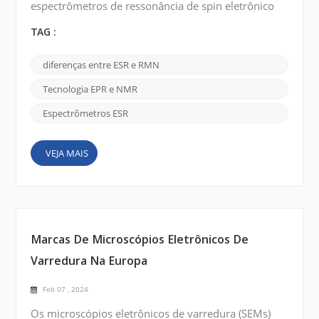
espectrômetros de ressonância de spin eletrônico
(ESR) quanto os espectrômetros de ressonância
magnética nuclear (NMR) desempenham um papel
TAG :
importante. Embora utilizem princípios
semelhantes, existem diferenças significativas entre
diferenças entre ESR e RMN
as duas técnicas. Espectrômetro ESR:
Espectrômetros de ressonância de spin eletrônico
Tecnologia EPR e NMR
(ESR) são empregados para estudar...
Espectrômetros ESR
VEJA MAIS
Marcas De Microscópios Eletrônicos De
Varredura Na Europa
Feb 07 , 2024
Os microscópios eletrônicos de varredura (SEMs)