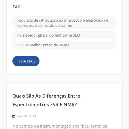
capacidade de visualizar e compreender materiais
nas menores escalas. Uma dessas ferramentas de
TAG :
considerável importância é o microscópio eletrônico
de varredura por emissão de campo (FE SEM), e o
Recursos de introdução ao microscópio eletrônico de
CIQTEK SEM5000 se destaca por suas capacidades
varredura de emissão de campo
de imagem superiores e versatilidade. Nesta
postagem do bl...
Fornecedor global do fabricante SEM
FESEM melhor preço de venda
VEJA MAIS
Quais São As Diferenças Entre
Espectrômetros ESR E NMR?
Dec 28 , 2023
No campo da instrumentação analítica, tanto os