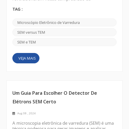
complexidade do nanomundo: microscopia
eletrônica de varredura (SEM) e microscopia
TAG :
eletrônica de transmissão (TEM) . Estas ferramentas
poderosas abriram novos caminhos para uma
Microscópio Eletrônico de Varredura
variedade de disciplinas científicas, permitindo aos
investigadores aprofundar a composição, estrutura
SEM versus TEM
e comportamento de uma vasta gama d...
SEM e TEM
VEJA MAIS
Um Guia Para Escolher O Detector De
Elétrons SEM Certo
Aug 08 , 2024
A microscopia eletrônica de varredura (SEM) é uma
técnica poderosa para gerar imagens e analisar