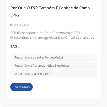
Por Que O ESR Também É Conhecido Como
EPR?
Jun 05 , 2024
ESR (Ressonância de Spin Eletrônica) e EPR
(Ressonância Paramagnética Eletrônica) são usados ​​
indistintamente para descrever a mesma técnica
espectroscópica. A razão para os dois nomes
TAG :
diferentes pode ser atribuída ao desenvolvimento
histórico do campo e a algumas das histórias
Ressonância de rotação eletrônica
interessantes que o cercam. Originalmente, a
técnica era chamada de ESR, ou ressonância de spin
Ressonância Paramagnética Eletrônica
eletrônico . Foi desco...
Espectroscopia EPR e ESR
VEJA MAIS