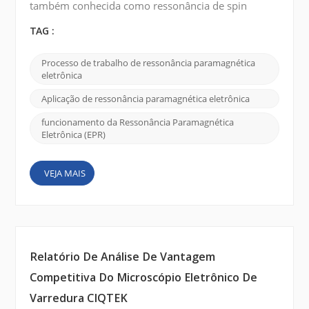
também conhecida como ressonância de spin
eletrônico (ESR) , é uma técnica usada para estudar
as propriedades magnéticas de materiais contendo
TAG :
elétrons desemparelhados. Aqui está uma breve
explicação de como funciona a ressonância
Processo de trabalho de ressonância paramagnética
paramagnética eletrônica : Elétrons
eletrônica
desemparelhados: Muitos materiais, como íons de
metais de transição ou radicais or...
Aplicação de ressonância paramagnética eletrônica
funcionamento da Ressonância Paramagnética
Eletrônica (EPR)
VEJA MAIS
Relatório De Análise De Vantagem
Competitiva Do Microscópio Eletrônico De
Varredura CIQTEK