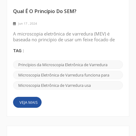
Qual É O Princípio Do SEM?
Jun 17 , 2024
A microscopia eletrônica de varredura (MEV) é
baseada no princípio de usar um feixe focado de
elétrons de alta energia para sondar a superfície de
uma amostra e produzir uma imagem detalhada de
TAG :
alta resolução. Fonte de elétrons: SEM funciona
usando uma fonte de elétrons, normalmente um
Princípios da Microscopia Eletrônica de Varredura
filamento de tungstênio aquecido ou uma pistola de
emissão de campo, para produzir um feixe de
Microscopia Eletrônica de Varredura funciona para
elétrons. Gera...
Microscopia Eletrônica de Varredura usa
VEJA MAIS