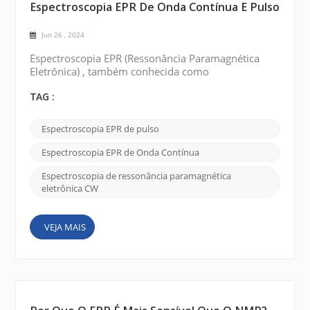
Espectroscopia EPR De Onda Contínua E Pulso
Jun 26 , 2024
Espectroscopia EPR (Ressonância Paramagnética
Eletrônica) , também conhecida como
Espectroscopia de Ressonância de Spin Eletrônico
(ESR) , é uma técnica usada para estudar a estrutura
TAG :
eletrônica de espécies paramagnéticas. Existem dois
tipos principais de espectroscopia EPR:
Espectroscopia EPR de pulso
espectroscopia EPR de onda contínua (CW) e
espectroscopia EPR pulsada . Espectroscopia EPR
Espectroscopia EPR de Onda Contínua
de onda contínua (C...
Espectroscopia de ressonância paramagnética
eletrônica CW
VEJA MAIS