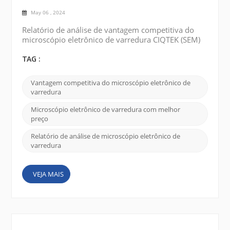
May 06 , 2024
Relatório de análise de vantagem competitiva do
microscópio eletrônico de varredura CIQTEK (SEM)
em termos de preço, qualidade e serviço: Melhor
preço: CIQTEK SEM é competitivamente comparado
TAG :
a outros produtos similares no mercado. A empresa
oferece uma gama de diferentes modelos e
Vantagem competitiva do microscópio eletrônico de
especificações para atender às necessidades de
varredura
diferentes clientes. Ao oferecer opções acessíveis, o
CIQTEK atrai c...
Microscópio eletrônico de varredura com melhor
preço
Relatório de análise de microscópio eletrônico de
varredura
VEJA MAIS