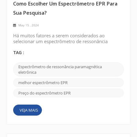
Como Escolher Um Espectrômetro EPR Para
Sua Pesquisa?
May 15 , 2024
Há muitos fatores a serem considerados ao
selecionar um espectrômetro de ressonância
paramagnética eletrônica (EPR) para sua pesquisa.
Alguns dos pontos principais estão listados abaixo:
TAG :
Faixa de frequência: Determine a faixa de
frequência necessária para o seu estudo. Os
Espectrômetro de ressonância paramagnética
espectrômetros EPR estão disponíveis em diferentes
eletrônica
faixas de frequência, como banda X, banda Q e
banda W. A escolha depende d...
melhor espectrômetro EPR
Preço do espectrômetro EPR
VEJA MAIS