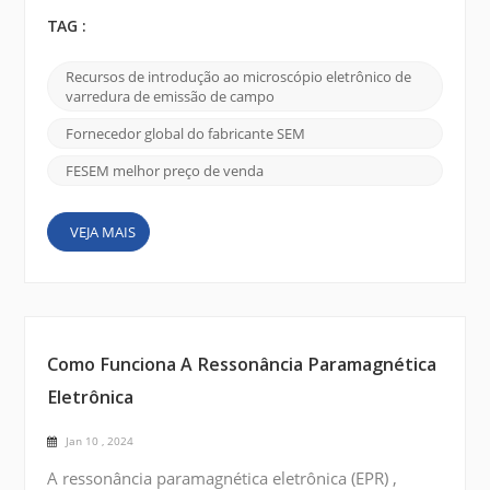
capacidade de visualizar e compreender materiais
nas menores escalas. Uma dessas ferramentas de
TAG :
considerável importância é o microscópio eletrônico
de varredura por emissão de campo (FE SEM), e o
Recursos de introdução ao microscópio eletrônico de
CIQTEK SEM5000 se destaca por suas capacidades
varredura de emissão de campo
de imagem superiores e versatilidade. Nesta
postagem do bl...
Fornecedor global do fabricante SEM
FESEM melhor preço de venda
VEJA MAIS
Como Funciona A Ressonância Paramagnética
Eletrônica
Jan 10 , 2024
A ressonância paramagnética eletrônica (EPR) ,