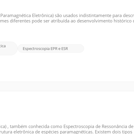
 Paramagnética Eletrônica) são usados ​​indistintamente para desc
mes diferentes pode ser atribuída ao desenvolvimento histórico
ercam. Originalmente, a técnica era chamada de ESR, ou ressonân
ica
Espectroscopia EPR e ESR
ica) , também conhecida como Espectroscopia de Ressonância de
trutura eletrônica de espécies paramagnéticas. Existem dois tipos