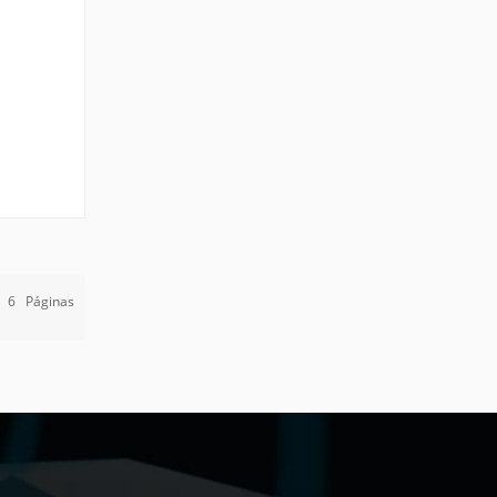
opia
e
6
Páginas