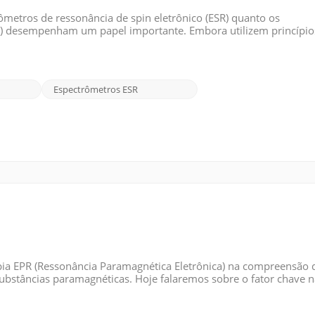
ômetros de ressonância de spin eletrônico (ESR) quanto os
R) desempenham um papel importante. Embora utilizem princípio
s duas técnicas. Espectrômetro ESR: Espectrômetros de ressonânci
Espectrômetros ESR
pia EPR (Ressonância Paramagnética Eletrônica) na compreensão 
substâncias paramagnéticas. Hoje falaremos sobre o fator chave 
ma quantidade adimensional que representa uma constante de