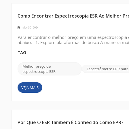
Como Encontrar Espectroscopia ESR Ao Melhor Pr
May 30 , 2024
Para encontrar o melhor preço em uma espectroscopia de
abaixo: 1. Explore plataformas de busca A maneira mais
de spin eletrônico (ESR)” nos principais mecanismos de 
para descrever suas necessida...
TAG :
Melhor preço de
Espectrômetro EPR para
espectroscopia ESR
VEJA MAIS
Por Que O ESR Também É Conhecido Como EPR?