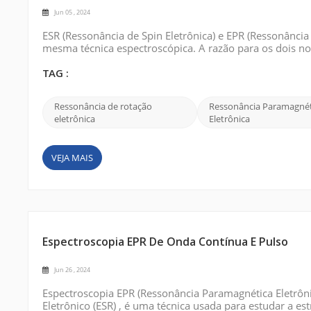
Jun 05 , 2024
ESR (Ressonância de Spin Eletrônica) e EPR (Ressonância
mesma técnica espectroscópica. A razão para os dois no
campo e a algumas das histórias interessantes que o c
spin eletrônico . Foi desco...
TAG :
Ressonância de rotação
Ressonância Paramagnét
eletrônica
Eletrônica
VEJA MAIS
Espectroscopia EPR De Onda Contínua E Pulso
Jun 26 , 2024
Espectroscopia EPR (Ressonância Paramagnética Eletrôn
Eletrônico (ESR) , é uma técnica usada para estudar a es