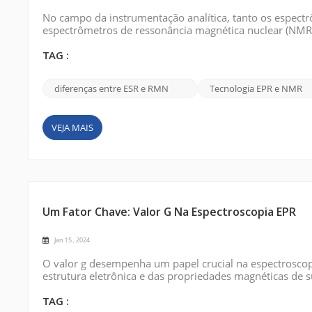
No campo da instrumentação analítica, tanto os espectr
espectrômetros de ressonância magnética nuclear (NM
semelhantes, existem diferenças significativas entre a
spin eletrônico (ESR) são empregados para estudar...
TAG :
diferenças entre ESR e RMN
Tecnologia EPR e NMR
VEJA MAIS
Um Fator Chave: Valor G Na Espectroscopia EPR
Jan 15 , 2024
O valor g desempenha um papel crucial na espectrosco
estrutura eletrônica e das propriedades magnéticas de 
espectroscopia EPR: o valor g (fator g). O valor g é u
proporcionalidade entre o campo magnético e a di...
TAG :