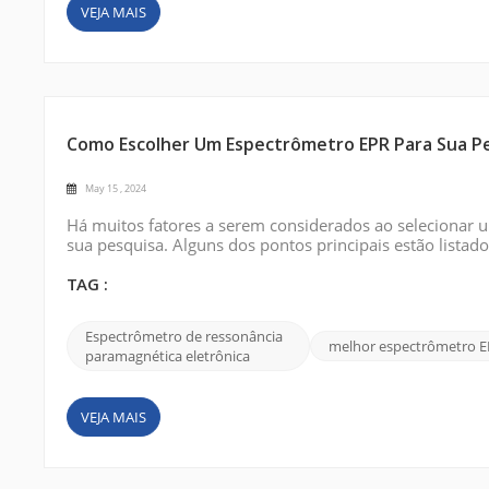
VEJA MAIS
Como Escolher Um Espectrômetro EPR Para Sua P
May 15 , 2024
Há muitos fatores a serem considerados ao selecionar 
sua pesquisa. Alguns dos pontos principais estão listad
necessária para o seu estudo. Os espectrômetros EPR es
Q e banda W. A escolha depende d...
TAG :
Espectrômetro de ressonância
melhor espectrômetro 
paramagnética eletrônica
VEJA MAIS