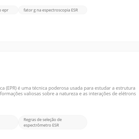
o epr
fator g na espectroscopia ESR
ca (EPR) é uma técnica poderosa usada para estudar a estrutura
nformações valiosas sobre a natureza e as interações de elétrons
seleção na espectroscopia EPR estabelecem condições que perm
Regras de seleção de
espectrômetro ESR