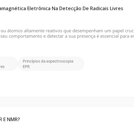
amagnética Eletrônica Na Detecção De Radicais Livres
las ou átomos altamente reativos que desempenham um papel cruc
 seu comportamento e detectar a sua presença é essencial para e
 ambiental e em outros sistemas biológicos e químicos. Imagem 
Princípios da espectroscopia
res
EPR
SR E NMR?