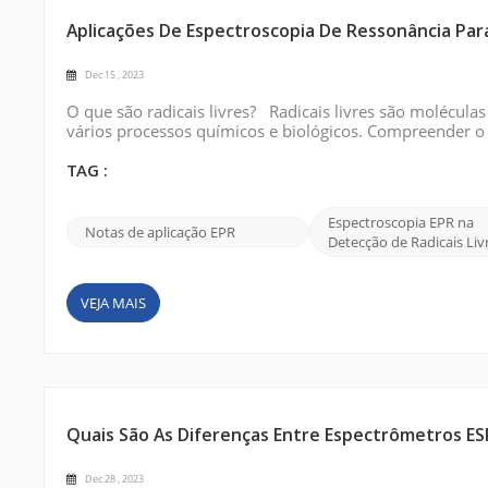
Aplicações De Espectroscopia De Ressonância Par
Dec 15 , 2023
O que são radicais livres? Radicais livres são molécu
vários processos químicos e biológicos. Compreender o
seu envolvimento na progressão da doença, na poluição
Internet Princípios da espectro...
TAG :
Espectroscopia EPR na
Notas de aplicação EPR
Detecção de Radicais Liv
VEJA MAIS
Quais São As Diferenças Entre Espectrômetros E
Dec 28 , 2023