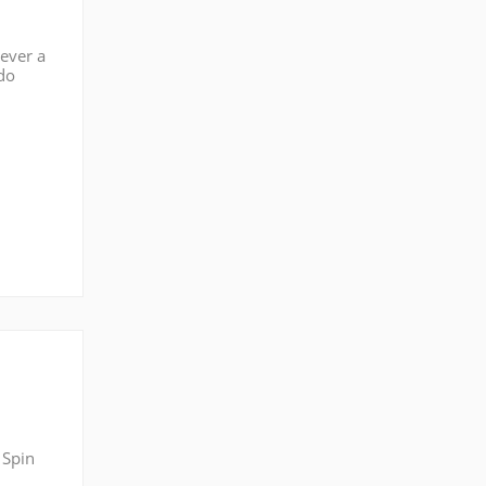
rever a
 do
cia de
 Spin