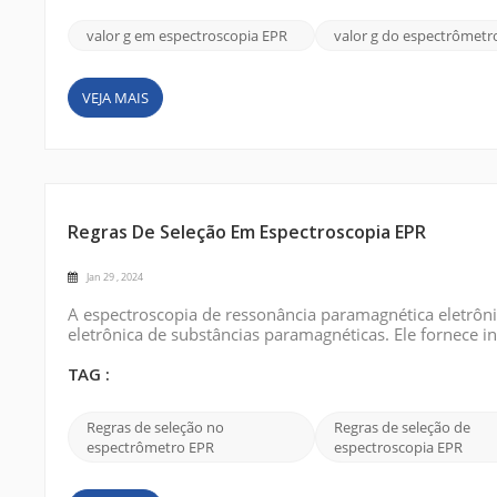
valor g em espectroscopia EPR
valor g do espectrômetr
VEJA MAIS
Regras De Seleção Em Espectroscopia EPR
Jan 29 , 2024
A espectroscopia de ressonância paramagnética eletrôni
eletrônica de substâncias paramagnéticas. Ele fornece i
desemparelhados em campos magnéticos. As regras de 
proíbem saltos entre diferentes níveis de en...
TAG :
Regras de seleção no
Regras de seleção de
espectrômetro EPR
espectroscopia EPR