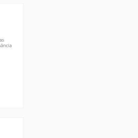
as
nância
 etc.