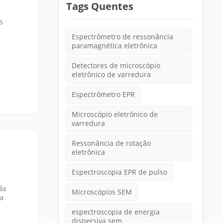
Tags Quentes
s
a de
Espectrômetro de ressonância
paramagnética eletrônica
Detectores de microscópio
eletrônico de varredura
Espectrômetro EPR
Microscópio eletrônico de
varredura
Ressonância de rotação
eletrônica
Espectroscopia EPR de pulso
da
Microscópios SEM
na
espectroscopia de energia
dispersiva sem