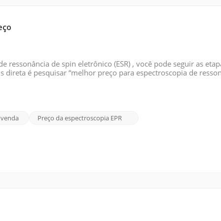
eço
 ressonância de spin eletrônico (ESR) , você pode seguir as etap
 direta é pesquisar “melhor preço para espectroscopia de resso
busca como o Google. Use palavras como barato, venda, acessível,
 venda
Preço da espectroscopia EPR