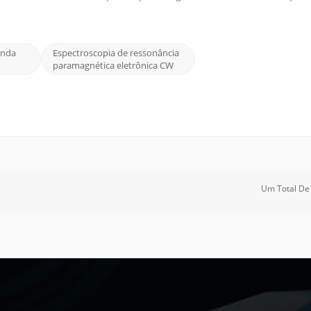
de onda contínua (CW) e espectroscopia EPR pulsada . Espectrosc
Onda
Espectroscopia de ressonância
paramagnética eletrônica CW
Um Total D