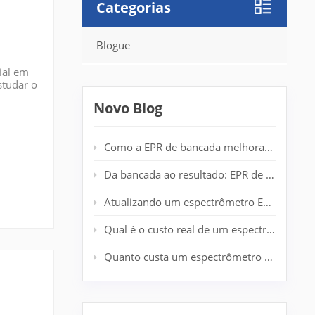
Categorias
Blogue
ial em
studar o
pela
Novo Blog
Como a EPR de bancada melhora a detecção de radicais em laboratórios de polímeros
Da bancada ao resultado: EPR de mesa para análise de spin em tempo real
Atualizando um espectrômetro EPR antigo: prolongando a vida útil do sistema sem um novo ímã.
Qual é o custo real de um espectrômetro EPR de nível básico?
Quanto custa um espectrômetro EPR? Guia de preços completo para pesquisadores.