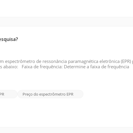
esquisa?
um espectrômetro de ressonância paramagnética eletrônica (EPR) 
os abaixo: Faixa de frequência: Determine a faixa de frequência
tão disponíveis em diferentes faixas de frequência, como banda 
EPR
Preço do espectrômetro EPR